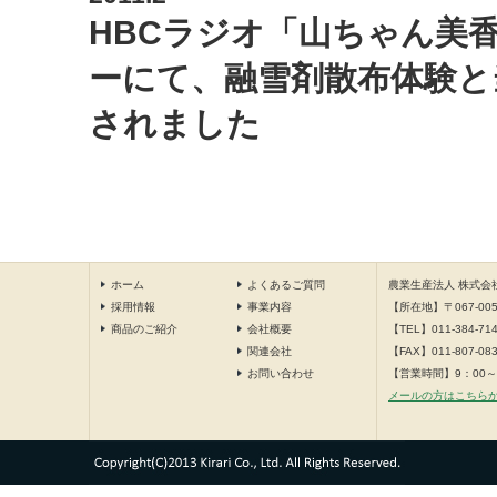
HBCラジオ
「山ちゃん美
ーにて、融雪剤散布体験と
されました
ホーム
よくあるご質問
農業生産法人 株式会
採用情報
事業内容
【所在地】〒067-0
商品のご紹介
会社概要
【TEL】011-384-71
関連会社
【FAX】011-807-08
お問い合わせ
【営業時間】9：00～
メールの方はこちら